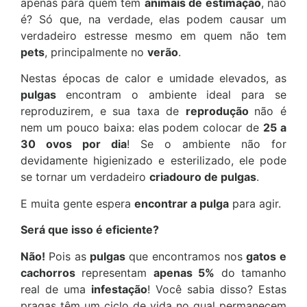
apenas para quem tem
animais de estimação
, não
é? Só que, na verdade, elas podem causar um
verdadeiro estresse mesmo em quem não tem
pets
, principalmente no
verão
.
Nestas épocas de calor e umidade elevados, as
pulgas
encontram o ambiente ideal para se
reproduzirem, e sua taxa de
reprodução
não é
nem um pouco baixa: elas podem colocar de
25 a
30 ovos por dia
! Se o ambiente não for
devidamente higienizado e esterilizado, ele pode
se tornar um verdadeiro
criadouro de pulgas
.
E muita gente espera
encontrar a pulga
para agir.
Será que isso é eficiente?
Não!
Pois as
pulgas
que encontramos nos
gatos e
cachorros
representam
apenas 5%
do tamanho
real de uma
infestação
! Você sabia disso? Estas
pragas têm um ciclo de vida no qual permanecem