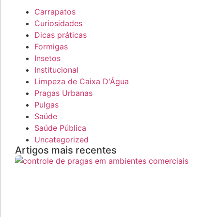
Carrapatos
Curiosidades
Dicas práticas
Formigas
Insetos
Institucional
Limpeza de Caixa D'Água
Pragas Urbanas
Pulgas
Saúde
Saúde Pública
Uncategorized
Artigos mais recentes
C
P
A
C
D
S
E