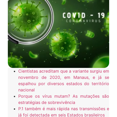
Cientistas acreditam que a variante surgiu em
novembro de 2020, em Manaus, e já se
espalhou por diversos estados do território
nacional
Porque os vírus mutam? As mutações são
estratégias de sobrevivência
P.1 também é mais rápida nas transmissões e
já foi detectada em seis Estados brasileiros