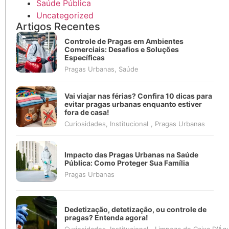
Saúde Pública
Uncategorized
Artigos Recentes
Controle de Pragas em Ambientes
Comerciais: Desafios e Soluções
Específicas
Pragas Urbanas
,
Saúde
Vai viajar nas férias? Confira 10 dicas para
evitar pragas urbanas enquanto estiver
fora de casa!
Curiosidades
,
Institucional
,
Pragas Urbanas
Impacto das Pragas Urbanas na Saúde
Pública: Como Proteger Sua Família
Pragas Urbanas
Dedetização, detetização, ou controle de
pragas? Entenda agora!
Curiosidades
,
Institucional
,
Limpeza de Caixa D'Ág