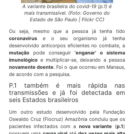
A variante brasileira do covid-19 (p.1) é
mais transmissível. (Foto: Governo do
Estado de São Paulo | Flickr CC)
Ou seja, mesmo que a pessoa já tenha tido
coronavírus
e o seu organismo já tenha
desenvolvido anticorpos eficientes no combate, a
mutação
pode conseguir
‘enganar’ o sistema
imunológico
e multiplicar-se, deixando a pessoa
novamente doente
.
Foi o que ocorreu em Manaus,
de acordo com a pesquisa.
P.1 também é mais rápida nas
transmissões e já foi detectada em
seis Estados brasileiros
Um outro estudo desenvolvido pela Fundação
Oswaldo Cruz (Fiocruz) Amazônia concluiu que os
pacientes infectados com a
nova variante
(
p.1
)
possuem uma
carga viral
até
dez vezes mais alta