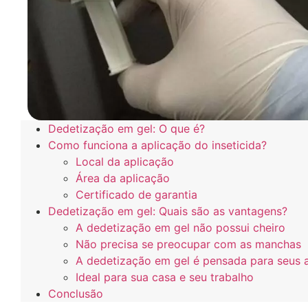
Dedetização em gel: O que é?
Como funciona a aplicação do inseticida?
Local da aplicação
Área da aplicação
Certificado de garantia
Dedetização em gel: Quais são as vantagens?
A dedetização em gel não possui cheiro
Não precisa se preocupar com as manchas
A dedetização em gel é pensada para seus 
Ideal para sua casa e seu trabalho
Conclusão