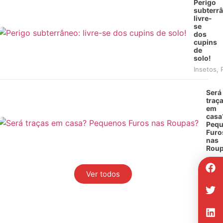
Perigo
subterrâ
livre-
se
dos
cupins
de
solo!
Insetos
,
Será
traç
em
casa
Peq
Furo
nas
Roup
Inset
Ver todos