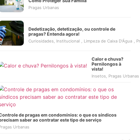
Como Proteger Sua Família
Pragas Urbanas
Dedetização, detetização, ou controle de
pragas? Entenda agora!
Curiosidades
,
Institucional
,
Limpeza de Caixa D'Água
,
P
Calor e chuva?
Pernilongos à
vista!
Insetos
,
Pragas Urbanas
Controle de pragas em condomínios: o que os síndicos
precisam saber ao contratar este tipo de serviço
Pragas Urbanas