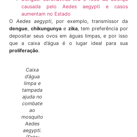
causada pelo Aedes aegypti e casos
aumentam no Estado
O
Aedes aegypti
, por exemplo, transmissor da
dengue
,
chikungunya
e
zika
, tem preferência por
depositar seus ovos em águas limpas, e por isso
que a caixa d’água é o lugar ideal para sua
proliferação
.
Caixa
d’água
limpa e
tampada
ajuda no
combate
ao
mosquito
Aedes
aegypti.
(Foto: