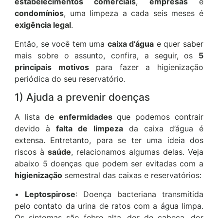
estabelecimentos comerciais
,
empresas
e
condomínios
, uma limpeza a cada seis meses é
exigência legal
.
Então, se você tem uma
caixa d’água
e quer saber
mais sobre o assunto, confira, a seguir, os
5
principais motivos
para fazer a higienização
periódica do seu reservatório.
1) Ajuda a prevenir doenças
A lista de
enfermidades
que podemos contrair
devido à
falta de limpeza
da caixa d’água é
extensa. Entretanto, para se ter uma ideia dos
riscos à
saúde
, relacionamos algumas delas. Veja
abaixo 5 doenças que podem ser evitadas com a
higienização
semestral das caixas e reservatórios:
•
Leptospirose
: Doença bacteriana transmitida
pelo contato da urina de ratos com a água limpa.
Os sintomas são febre alta, dor de cabeça, dor