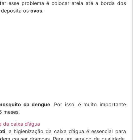
ar esse problema é colocar areia até a borda dos
o deposita os
ovos
.
mosquito da dengue
. Por isso, é muito importante
6 meses.
 da caixa d’água
ti
, a higienização da caixa d’água é essencial para
em causar doenças. Para um serviço de qualidade,