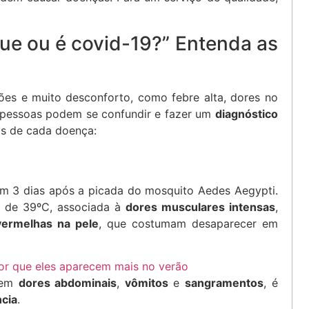
ue ou é covid-19?” Entenda as
ões e muito desconforto, como febre alta, dores no
 pessoas podem se confundir e fazer um
diagnóstico
as de cada doença:
em 3 dias após a picada do mosquito Aedes Aegypti.
a de 39ºC, associada à
dores musculares intensas
,
ermelhas na pele
, que costumam desaparecer em
or que eles aparecem mais no verão
rrem
dores abdominais
,
vômitos
e
sangramentos
, é
cia
.