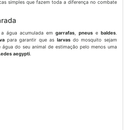
icas simples que fazem toda a diferença no combate
arada
ar a água acumulada em
garrafas
,
pneus
e
baldes
.
va
para garantir que as
larvas
do mosquito sejam
 água do seu animal de estimação pelo menos uma
edes aegypti
.