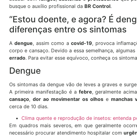
busque o auxílio profissional da
BR Control
.
“Estou doente, e agora? É deng
diferenças entre os sintomas
A
dengue
, assim como a
covid-19
, provoca inflamaç
corpo e cansaço. Devido a essa semelhança, algumas
errado
. Para evitar esse equívoco, conheça os sintom
Dengue
Os sintomas da dengue vão de leves a graves e surg
A primeira manifestação é a
febre
, geralmente acim
cansaço
,
dor ao movimentar os olhos
e
manchas v
cerca de 10 dias.
Clima quente e reprodução de insetos: entenda p
Em quadros mais severos, em que geralmente oco
necessário procurar atendimento hospitalar com
urgên