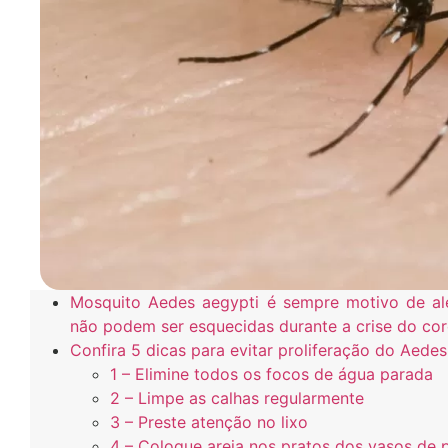
Mosquito Aedes aegypti é sempre motivo de aler
não podem ser esquecidas durante a crise do cor
Confira 5 dicas para evitar proliferação do Aede
1 – Elimine todos os focos de água parada
2 – Limpe as calhas regularmente
3 – Preste atenção no lixo
4 – Coloque areia nos pratos dos vasos de 