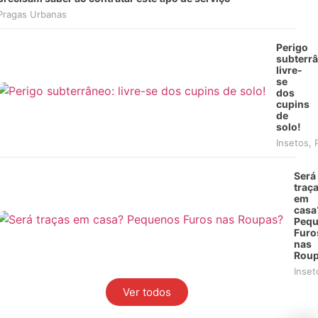
Pragas Urbanas
Perigo
subterrâ
livre-
se
dos
cupins
de
solo!
Insetos
,
Será
traç
em
casa
Peq
Furo
nas
Roup
Inset
Ver todos