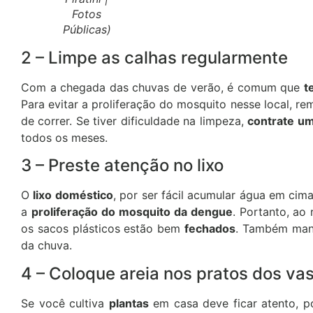
Fotos
Públicas)
2 – Limpe as calhas regularmente
Com a chegada das chuvas de verão, é comum que
t
Para evitar a proliferação do mosquito nesse local, r
de correr. Se tiver dificuldade na limpeza,
contrate um
todos os meses.
3 – Preste atenção no lixo
O
lixo doméstico
, por ser fácil acumular água em ci
a
proliferação do mosquito da dengue
. Portanto, ao 
os sacos plásticos estão bem
fechados
. Também mant
da chuva.
4 – Coloque areia nos pratos dos va
Se você cultiva
plantas
em casa deve ficar atento, p