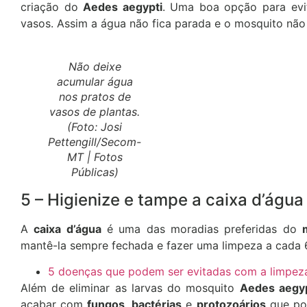
criação do
Aedes aegypti
. Uma boa opção para evit
vasos. Assim a água não fica parada e o mosquito nã
Não deixe
acumular água
nos pratos de
vasos de plantas.
(Foto: Josi
Pettengill/Secom-
MT | Fotos
Públicas)
5 – Higienize e tampe a caixa d’água
A
caixa d’água
é uma das moradias preferidas do
mantê-la sempre fechada e fazer uma limpeza a cada 
5 doenças que podem ser evitadas com a limpeza
Além de eliminar as larvas do mosquito
Aedes aegyp
acabar com
fungos
,
bactérias
e
protozoários
que pod