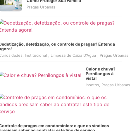
Como Proteger Sua Família
Pragas Urbanas
Dedetização, detetização, ou controle de pragas? Entenda
agora!
Curiosidades
,
Institucional
,
Limpeza de Caixa D'Água
,
Pragas Urbanas
Calor e chuva?
Pernilongos à
vista!
Insetos
,
Pragas Urbanas
Controle de pragas em condomínios: o que os síndicos
precisam saber ao contratar este tipo de serviço