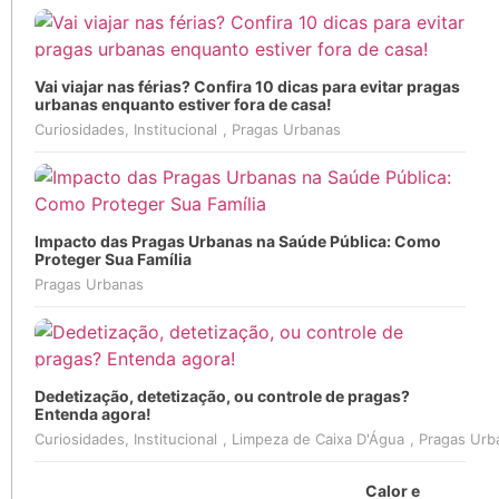
Vai viajar nas férias? Confira 10 dicas para evitar pragas
urbanas enquanto estiver fora de casa!
Curiosidades
,
Institucional
,
Pragas Urbanas
Impacto das Pragas Urbanas na Saúde Pública: Como
Proteger Sua Família
Pragas Urbanas
Dedetização, detetização, ou controle de pragas?
Entenda agora!
Curiosidades
,
Institucional
,
Limpeza de Caixa D'Água
,
Pragas Urb
Calor e