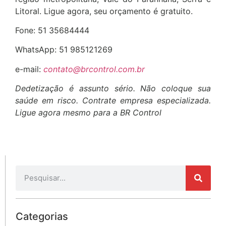
Litoral. Ligue agora, seu orçamento é gratuito.
Fone: 51 35684444
WhatsApp: 51 985121269
e-mail:
contato@brcontrol.com.br
Dedetização é assunto sério. Não coloque sua
saúde em risco. Contrate empresa especializada.
Ligue agora mesmo para a BR Control
Categorias