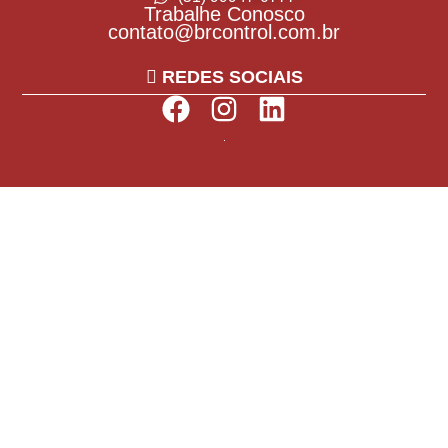
Trabalhe Conosco
contato@brcontrol.com.br
REDES SOCIAIS