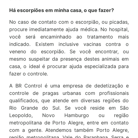
Há escorpiões em minha casa, o que fazer?
No caso de contato com o escorpião, ou picadas,
procure imediatamente ajuda médica. No hospital,
você será encaminhado ao tratamento mais
indicado. Existem inclusive vacinas contra o
veneno do escorpião. Se você encontrar, ou
mesmo suspeitar da presença destes animais em
casa, o ideal é procurar ajuda especializada para
fazer o controle.
A BR Control é uma empresa de dedetização e
controle de pragas urbanas com profissionais
qualificados, que atende em diversas regiões do
Rio Grande do Sul. Se você reside em São
Leopoldo, Novo Hamburgo ou região
metropolitana de Porto Alegre, entre em contato
com a gente. Atendemos também Porto Alegre,
região metropolitana, Vale do Paranhana, Serra e