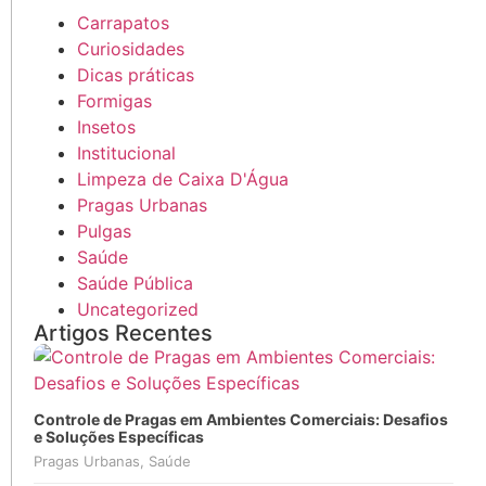
Carrapatos
Curiosidades
Dicas práticas
Formigas
Insetos
Institucional
Limpeza de Caixa D'Água
Pragas Urbanas
Pulgas
Saúde
Saúde Pública
Uncategorized
Artigos Recentes
Controle de Pragas em Ambientes Comerciais: Desafios
e Soluções Específicas
Pragas Urbanas
,
Saúde