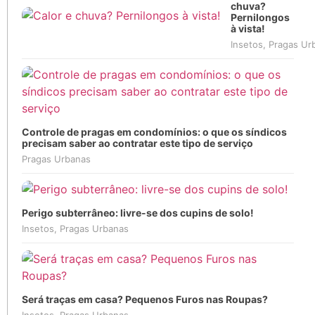
chuva?
Pernilongos
à vista!
Insetos
,
Pragas Ur
Controle de pragas em condomínios: o que os síndicos
precisam saber ao contratar este tipo de serviço
Pragas Urbanas
Perigo subterrâneo: livre-se dos cupins de solo!
Insetos
,
Pragas Urbanas
Será traças em casa? Pequenos Furos nas Roupas?
Insetos
,
Pragas Urbanas