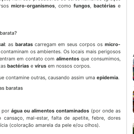
ersos
micro-organismos
, como
fungos
,
bactérias
e
barata?
cal
: as
baratas
carregam em seus corpos os
micro-
 contaminam os ambientes. Os locais mais perigosos
as entram em contato com
alimentos
que consumimos,
tas
bactérias
e
vírus
em nossos corpos.
e contamine outras, causando assim uma
epidemia
.
as baratas
e por
água ou alimentos contaminados
(por onde as
cansaço, mal-estar, falta de apetite, febre, dores
ícia (coloração amarela da pele e/ou olhos).