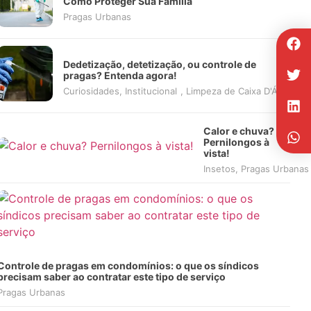
Como Proteger Sua Família
Pragas Urbanas
Dedetização, detetização, ou controle de
pragas? Entenda agora!
Curiosidades
,
Institucional
,
Limpeza de Caixa D'Água
,
P
Calor e chuva?
Pernilongos à
vista!
Insetos
,
Pragas Urbanas
Controle de pragas em condomínios: o que os síndicos
precisam saber ao contratar este tipo de serviço
Pragas Urbanas