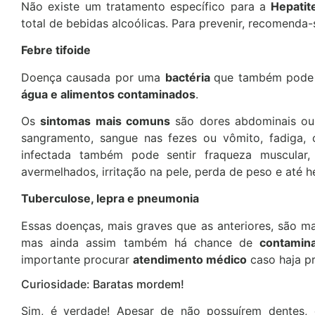
Não existe um tratamento específico para a
Hepatit
total de bebidas alcoólicas. Para prevenir, recomenda
Febre tifoide
Doença causada por uma
bactéria
que também pode
água e alimentos contaminados
.
Os
sintomas mais comuns
são dores abdominais ou m
sangramento, sangue nas fezes ou vômito, fadiga, c
infectada também pode sentir fraqueza muscular
avermelhados, irritação na pele, perda de peso e até h
Tuberculose, lepra e pneumonia
Essas doenças, mais graves que as anteriores, são m
mas ainda assim também há chance de
contamin
importante procurar
atendimento médico
caso haja pr
Curiosidade: Baratas mordem!
Sim, é verdade! Apesar de não possuírem dentes, 