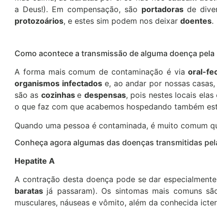
a Deus!). Em compensação, são
portadoras
de div
protozoários
, e estes sim podem nos deixar
doentes
.
Como acontece a transmissão de alguma doença pela 
A forma mais comum de contaminação é via
oral-fe
organismos infectados
e, ao andar por nossas casas,
são as
cozinhas
e
despensas
, pois nestes locais el
o que faz com que acabemos hospedando também es
Quando uma pessoa é contaminada, é muito comum qu
Conheça agora algumas das doenças transmitidas pel
Hepatite A
A contração desta doença pode se dar especialment
baratas
já passaram). Os sintomas mais comuns são 
musculares, náuseas e vômito, além da conhecida icter