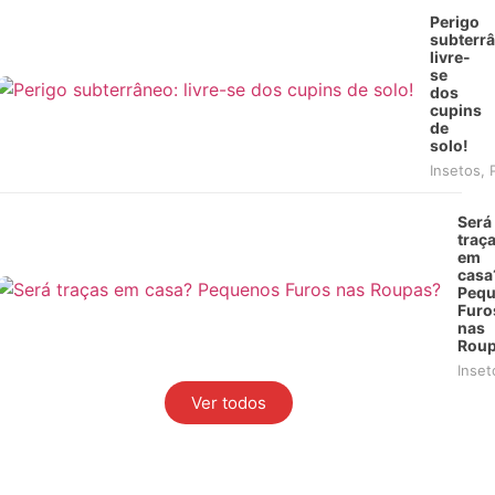
Perigo
subterrâ
livre-
se
dos
cupins
de
solo!
Insetos
,
Será
traç
em
casa
Peq
Furo
nas
Roup
Inset
Ver todos