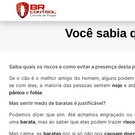
Você sabia 
Saiba quais os riscos e como evitar a presença desta 
Se o cão é o melhor amigo do homem, alguns podem
se com elas, a maioria das pessoas sentem
nojo
e at
pânico
e
fobia
.
Mas sentir medo de baratas é justificável?
Podemos dizer que sim. Até achamos engraçado ou 
uma
barata
, mas ao saber que elas podem trazer
risc
Mas calma, as
baratas
por si só não nos
causam doe