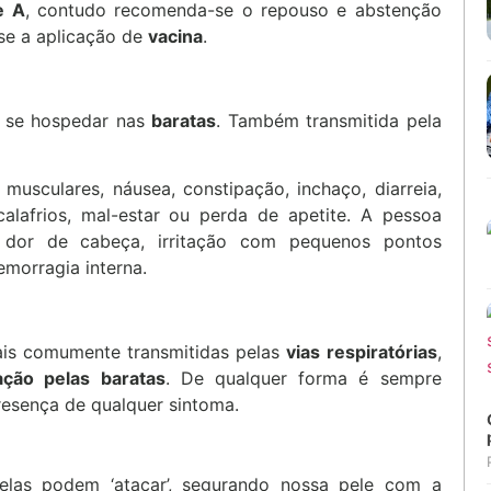
e A
, contudo recomenda-se o repouso e abstenção
-se a aplicação de
vacina
.
 se hospedar nas
baratas
. Também transmitida pela
usculares, náusea, constipação, inchaço, diarreia,
alafrios, mal-estar ou perda de apetite. A pessoa
, dor de cabeça, irritação com pequenos pontos
emorragia interna.
ais comumente transmitidas pelas
vias respiratórias
,
ação pelas baratas
. De qualquer forma é sempre
esença de qualquer sintoma.
elas podem ‘atacar’, segurando nossa pele com a