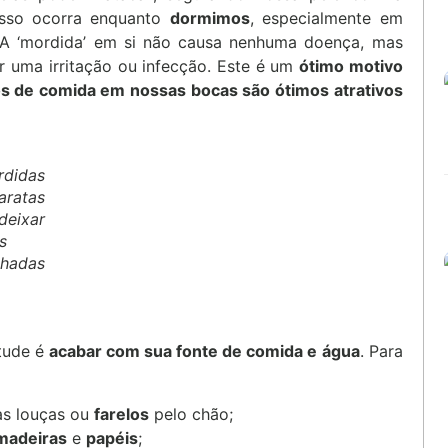
isso ocorra enquanto
dormimos
, especialmente em
 A ‘mordida’ em si não causa nenhuma doença, mas
 uma irritação ou infecção. Este é um
ótimo motivo
tos de comida em nossas bocas são ótimos atrativos
didas
ratas
deixar
s
lhadas
itude é
acabar com sua fonte de comida e água
. Para
s louças ou
farelos
pelo chão;
madeiras
e
papéis
;