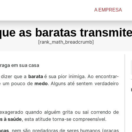
A EMPRESA
que as baratas transmi
[rank_math_breadcrumb]
praga em sua casa
 dizer que a
barata
é sua pior inimiga. Ao encontrar-
é um pouco de
medo
. Alguns até sentem verdadeiro
exagerado quando alguém grita ou sai correndo de
os à saúde
, esta atitude torna-se compreensível.
nças
, nem são predadoras de seres humanos (graças