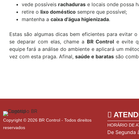
vede possíveis
rachaduras
e locais onde possa 
retire o
lixo doméstico
sempre que possível;
mantenha a
caixa d’água higienizada
.
Estas são algumas dicas bem eficientes para evitar 
se deparar com elas, chame a
BR Control
e evite 
equipe fará a análise do ambiente e aplicará um méto
vez com esta praga. Afinal,
saúde e baratas
são comb
ATEND
Copyright © 2026 BR Control - Todos direitos
HORÁRIO DE 
reservados
De Segunda à