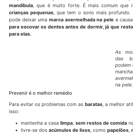
mandíbula
, que é muito forte. É mais comum que 
crianças pequenas
, que tem o sono mais profundo.
pode deixar uma
marca avermelhada na pele
e causar
para escovar os dentes antes de dormir, já que res
para elas.
As mor
das ba
podem 
mancha
averme
na pele.
Prevenir é o melhor remédio
Para evitar os problemas com as
baratas
, a melhor at
isso:
mantenha a casa
limpa
,
sem restos de comida
na
livre-se dos
acúmulos de lixos
, como
papelões
,